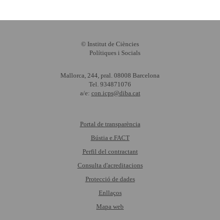
© Institut de Ciències
Polítiques i Socials
Mallorca, 244, pral. 08008 Barcelona
Tel. 934871076
a/e:
con.icps@diba.cat
Portal de transparència
Bústia e.FACT
Perfil del contractant
Consulta d'acreditacions
Protecció de dades
Enllaços
Mapa web