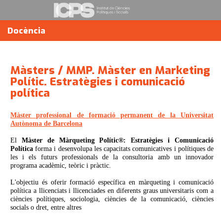
Docència
Màsters / MMP. Màster en Marketing
Polític. Estratègies i comunicació
política
Màster professional de formació permanent de la Universitat
Autònoma de Barcelona
El
Màster de Màrqueting Polític®: Estratègies i Comunicació
Política
forma i desenvolupa les capacitats comunicatives i polítiques de
les i els futurs professionals de la consultoria amb un innovador
programa acadèmic, teòric i pràctic.
L'objectiu és oferir formació específica en màrqueting i comunicació
política a llicenciats i llicenciades en diferents graus universitaris com a
ciències polítiques, sociologia, ciències de la comunicació, ciències
socials o dret, entre altres