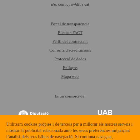
a/e:
con.icps@diba.cat
Portal de transparència
Bústia e.FACT
Perfil del contractant
Consulta d'acreditacions
Protecció de dades
Enllaços
Mapa web
És un consorci de:
Utilitzem cookies pròpies i de tercers per a millorar els nostres serveis i
mostrar-li publicitat relacionada amb les seves preferències mitjançant
l’anàlisi dels seus hàbits de navegació. Si continua navegant,