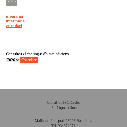
2026
programa
informació
calendari
Consulteu el contingut d'altres edicions.
Consultar
© Institut de Ciències
Polítiques i Socials
Mallorca, 244, pral. 08008 Barcelona
Tel. 934871076