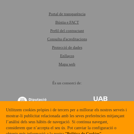
Portal de transparència
Bústia e.FACT
Perfil del contractant
Consulta d'acreditacions
Protecció de dades
Enllaços
Mapa web
És un consorci de:
Utilitzem cookies pròpies i de tercers per a millorar els nostres serveis i
mostrar-li publicitat relacionada amb les seves preferències mitjançant
l’anàlisi dels seus hàbits de navegació. Si continua navegant,
considerem que n’accepta el seu ús. Pot canviar la configuració o
TORNAR
AMUNT
obtenir més informació a la nostra
"Política de Cookies"
.