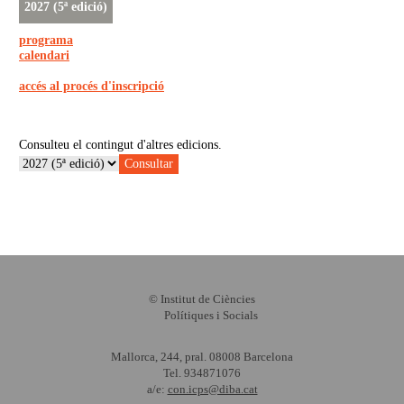
2027 (5ª edició)
programa
calendari
accés al procés d'inscripció
Consulteu el contingut d'altres edicions.
Consultar
© Institut de Ciències
Polítiques i Socials
Mallorca, 244, pral. 08008 Barcelona
Tel. 934871076
a/e:
con.icps@diba.cat