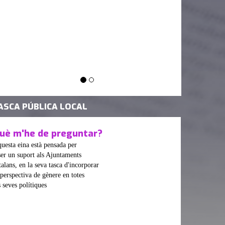
ASCA PÚBLICA LOCAL
uè m'he de preguntar?
uesta eina està pensada per
ser un suport als Ajuntaments
talans, en la seva tasca d'incorporar
 perspectiva de gènere en totes
s seves polítiques