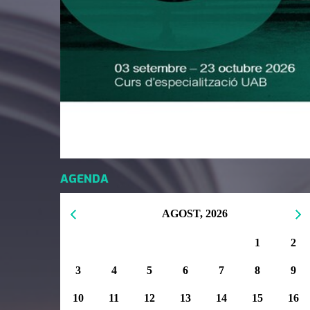
AGENDA
AGOST, 2026
1
2
3
4
5
6
7
8
9
10
11
12
13
14
15
16