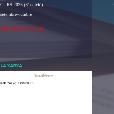
CURS 2026 (3ª edició)
setembre-octubre
INSCRIPCIÓ OBERTA
 LA XARXA
eets por @InstitutICPS