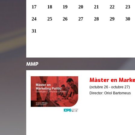
17
18
19
20
21
22
23
24
25
26
27
28
29
30
31
MMP
Màster en Market
(octubre 26 - octubre 27)
Director: Oriol Bartomeus