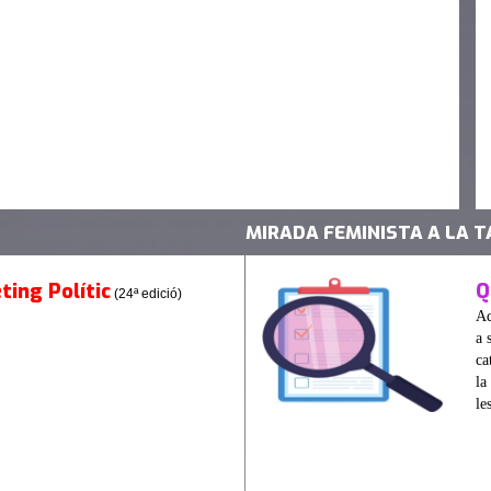
MIRADA FEMINISTA A LA T
ing Polític
Q
(24ª edició)
Aq
a 
ca
la
le