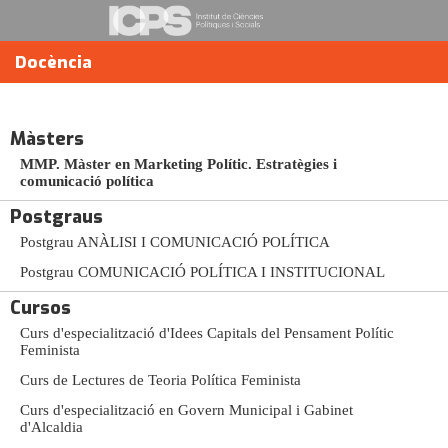
Docència
Docència
Màsters
Màsters / MMP. Màster en Marketing
Polític. Estratègies i comunicació
MMP. Màster en Marketing Polític. Estratègies i
comunicació política
política
Postgraus
Màster professional de formació permanent de la Universitat
Postgrau ANÀLISI I COMUNICACIÓ POLÍTICA
Autònoma de Barcelona
Postgrau COMUNICACIÓ POLÍTICA I INSTITUCIONAL
El
Màster de Màrqueting Polític®: Estratègies i Comunicació
Política
forma i desenvolupa les capacitats comunicatives i polítiques de
Cursos
les i els futurs professionals de la consultoria amb un innovador
Curs d'especialització d'Idees Capitals del Pensament Polític
programa acadèmic, teòric i pràctic.
Feminista
L'objectiu és oferir formació específica en màrqueting i comunicació
Curs de Lectures de Teoria Política Feminista
política a llicenciats i llicenciades en diferents graus universitaris com a
ciències polítiques, sociologia, ciències de la comunicació, ciències
Curs d'especialització en Govern Municipal i Gabinet
socials o dret, entre altres
d'Alcaldia