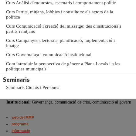
La missió del programa Màster és aconseguir experts, preparats per a
Curs Anàlisi d'enquestes, escenaris i comportament polític
cobrir totes les necessitats d'assessoria i comunicació que exigeix la
Curs Partits, mitjans, lobbies i consultors: els actors de la
pràctica de la política professional.
política
Curs Comunicació i creació del missatge: des d'institucions a
partits i mitjans
2026-2028
Curs Campanyes electorals: planificació, implementació i
imatge
Curs 2026-2028
(24a edició)
Director: Oriol Bartomeus, dr. Ciència Política UAB
Curs Governança i comunicació institucional
Docència: octubre de 2026 a octubre de 2027
Pràctiques: octubre de 2027 a juliol de 2028
Com introduir la perspectiva de gènere a Plans Locals i a les
Treball Final de Màster: de octubre de 2027 a abril de 2028
polítiques municipals
El programa s’estructura en cinc grans blocs que engloben onze mòduls:
Anàlisi
: Estratègies polítiques, Enquestes
Seminaris
Actors
: Escenaris electorals, Actors en la política
Comunicació
: Organització de la comunicació, Discurs polític, Política
Seminaris Ciutats i Persones
i mitjans de comunicació
Campanyes
: Campanyes, Política i imatge
Institucional
: Governança, comunicació de crisi, comunicació al govern
web del MMP
programa
informació