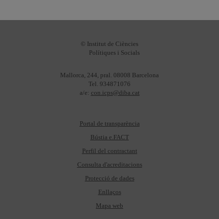
© Institut de Ciències
Polítiques i Socials
Mallorca, 244, pral. 08008 Barcelona
Tel. 934871076
a/e:
con.icps@diba.cat
Portal de transparència
Bústia e.FACT
Perfil del contractant
Consulta d'acreditacions
Protecció de dades
Enllaços
Mapa web