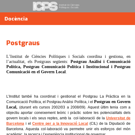
Docència
Postgraus
L’Institut de Ciències Polítiques i Socials coordina i gestiona, en
l’actualitat, els Postgraus següents:
Postgrau Anàlisi i Comunicació
Política, Postgrau Comunicació Política i Institucional i Postgrau
Comunicació en el Govern Local
.
L’Institut també ha coordinat i gestionat el Postgrau La Pràctica en la
Postgrau en Govern
Comunicació Política, el Postgrau Anàlisi Política, i el
Local,
(durant els cursos 2002/03 a 2008/09). Aquest últim tenia com a
objectiu aportar coneixement teòric i pràctic sobre les potencialitats dels
govern locals i els seus reptes, amb la col·laboració de la
Universitat de
Barcelona
i el
Centre per a la Innovació Local
(CIL) de la Diputació de
Barcelona. Aquesta col·laboració va permetre unir els esforços del món
acadèmic, la recerca i l’experiència institucional de governar.