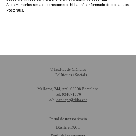
A les Memòries anuals corresponents hi ha més informació de tots aquests
Postgraus.
© Institut de Ciències
Polítiques i Socials
Mallorca, 244, pral. 08008 Barcelona
Tel. 934871076
a/e:
con.icps@diba.cat
Portal de transparència
Bústia e.FACT
Perfil del contractant