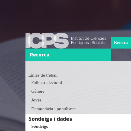
Recerca
Recerca
Línies de treball
Politico-electoral
Gènere
Joves
Democràcia i populisme
Sondeigs i dades
Sondeigs