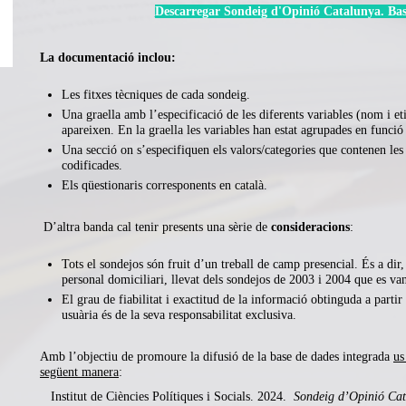
Descarregar Sondeig d'Opinió Catalunya. Bas
La
documentació inclou
:
Les fitxes tècniques de cada sondeig.
Una graella amb l’especificació de les diferents variables (nom i et
apareixen. En la graella les variables han estat agrupades en funció
Una secció on s’especifiquen els valors/categories que contenen les 
codificades.
Els qüestionaris corresponents en català.
D’altra banda cal tenir presents una sèrie de
consideracions
:
Tots el sondejos són fruit d’un treball de camp presencial. És a dir
personal domiciliari, llevat dels sondejos de 2003 i 2004 que es van
El grau de fiabilitat i exactitud de la informació obtinguda a partir
usuària és de la seva responsabilitat exclusiva.
Amb l’objectiu de promoure la difusió de la base de dades integrada
us
següent manera
:
Institut de Ciències Polítiques i Socials. 2024.
Sondeig d’Opinió Cat