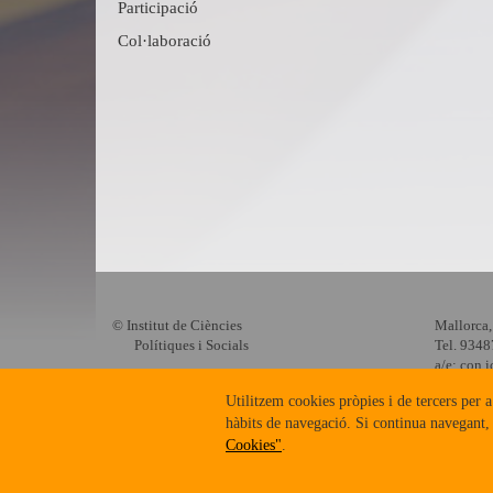
Participació
Col·laboració
© Institut de Ciències
Mallorca,
Polítiques i Socials
Tel. 934
a/e:
con.i
Utilitzem cookies pròpies i de tercers per a
hàbits de navegació. Si continua navegant,
Cookies"
.