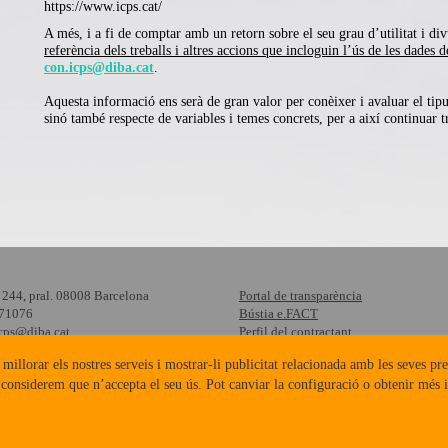
https://www.icps.cat/
A més, i a fi de comptar amb un retorn sobre el seu grau d’utilitat i di
referència dels treballs i altres accions que incloguin l’ús de les dades 
con.icps@diba.cat
.
Aquesta informació ens serà de gran valor per conèixer i avaluar el tipu
sinó també respecte de variables i temes concrets, per a així continuar t
 244, pral. 08008 Barcelona
Portal de transparència
871076
Bústia e.FACT
cps@diba.cat
Perfil del contractant
Consulta d'acreditacions
 millorar els nostres serveis i mostrar-li publicitat relacionada amb les seves pre
Protecció de dades
 considerem que n’accepta el seu ús. Pot canviar la configuració o obtenir més 
Enllaços
Mapa web