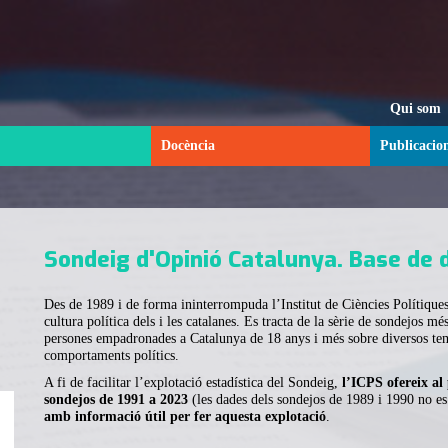
Qui som
Docència
Publicacio
Sondeig d'Opinió Catalunya. Base de 
Des de 1989 i de forma ininterrompuda l’Institut de Ciències Polítique
cultura política dels i les catalanes. Es tracta de la sèrie de sondejos més
persones empadronades a Catalunya de 18 anys i més sobre diversos teme
comportaments polítics.
A fi de facilitar l’explotació estadística del Sondeig,
l’ICPS ofereix al 
sondejos de 1991 a 2023
(les dades dels sondejos de 1989 i 1990 no es
amb informació útil per fer aquesta explotació
.