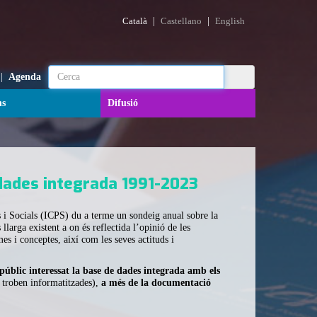
|
|
Català
Castellano
English
|
Agenda
ns
Difusió
dades integrada 1991-2023
s i Socials (ICPS) du a terme un sondeig anual sobre la
 llarga existent a on és reflectida l’opinió de les
s i conceptes, així com les seves actituds i
públic interessat la base de dades integrada amb els
 troben informatitzades),
a més de la documentació