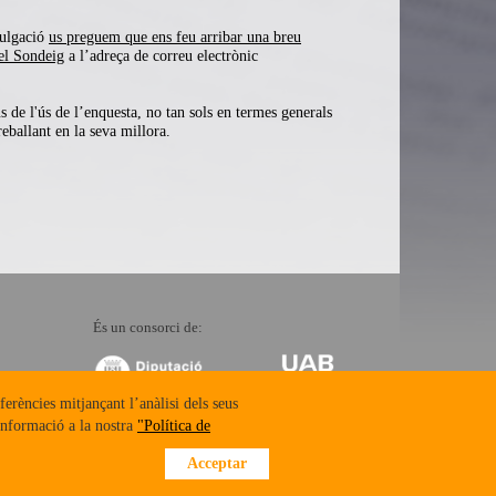
vulgació
us preguem que
ens feu arribar una breu
del Sondeig
a l’adreça de correu electrònic
s de l'ús de l’enquesta, no tan sols en termes generals
reballant en la seva millora.
És un consorci de:
ferències mitjançant l’anàlisi dels seus
informació a la nostra
"Política de
Acceptar