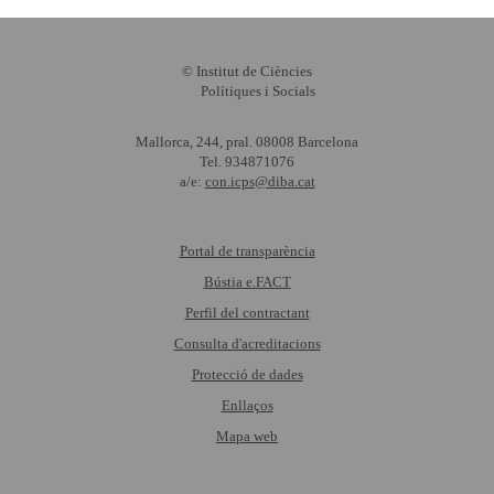
© Institut de Ciències
Polítiques i Socials
Mallorca, 244, pral. 08008 Barcelona
Tel. 934871076
a/e:
con.icps@diba.cat
Portal de transparència
Bústia e.FACT
Perfil del contractant
Consulta d'acreditacions
Protecció de dades
Enllaços
Mapa web