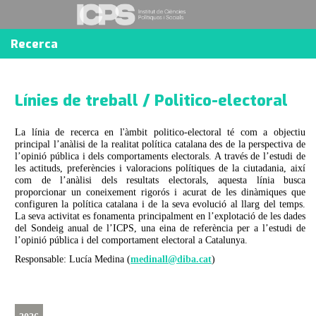
Recerca
Línies de treball / Politico-electoral
La línia de recerca en l'àmbit politico-electoral té com a objectiu
principal l’anàlisi de la realitat política catalana des de la perspectiva de
l’opinió pública i dels comportaments electorals. A través de l’estudi de
les actituds, preferències i valoracions polítiques de la ciutadania, així
com de l’anàlisi dels resultats electorals, aquesta línia busca
proporcionar un coneixement rigorós i acurat de les dinàmiques que
configuren la política catalana i de la seva evolució al llarg del temps.
La seva activitat es fonamenta principalment en l’explotació de les dades
del Sondeig anual de l’ICPS, una eina de referència per a l’estudi de
l’opinió pública i del comportament electoral a Catalunya.
Responsable: Lucía Medina (
medinall@diba.cat
)