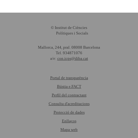
© Institut de Ciències
Polítiques i Socials
Mallorca, 244, pral. 08008 Barcelona
Tel. 934871076
a/e:
con.icps@diba.cat
Portal de transparència
Bústia e.FACT
Perfil del contractant
Consulta d'acreditacions
Protecció de dades
Enllaços
Mapa web