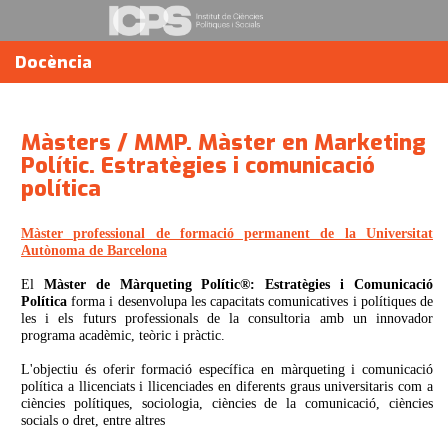
Docència
Màsters / MMP. Màster en Marketing
Polític. Estratègies i comunicació
política
Màster professional de formació permanent de la Universitat
Autònoma de Barcelona
El
Màster de Màrqueting Polític®: Estratègies i Comunicació
Política
forma i desenvolupa les capacitats comunicatives i polítiques de
les i els futurs professionals de la consultoria amb un innovador
programa acadèmic, teòric i pràctic.
L'objectiu és oferir formació específica en màrqueting i comunicació
política a llicenciats i llicenciades en diferents graus universitaris com a
ciències polítiques, sociologia, ciències de la comunicació, ciències
socials o dret, entre altres