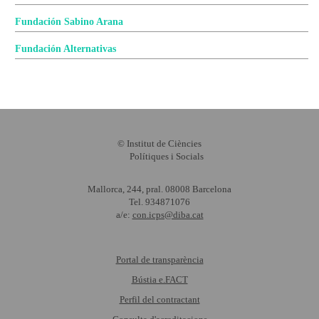
Fundación Sabino Arana
Fundación Alternativas
© Institut de Ciències
Polítiques i Socials
Mallorca, 244, pral. 08008 Barcelona
Tel. 934871076
a/e:
con.icps@diba.cat
Portal de transparència
Bústia e.FACT
Perfil del contractant