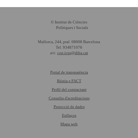
© Institut de Ciències
Polítiques i Socials
Mallorca, 244, pral. 08008 Barcelona
Tel. 934871076
a/e:
con.icps@diba.cat
Portal de transparència
Bústia e.FACT
Perfil del contractant
Consulta d'acreditacions
Protecció de dades
Enllaços
Mapa web