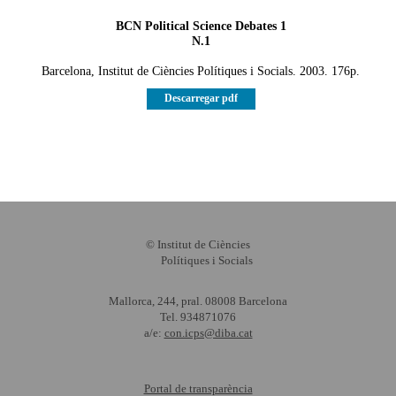
BCN Political Science Debates 1
N.1
Barcelona, Institut de Ciències Polítiques i Socials. 2003. 176p.
Descarregar pdf
© Institut de Ciències
Polítiques i Socials
Mallorca, 244, pral. 08008 Barcelona
Tel. 934871076
a/e:
con.icps@diba.cat
Portal de transparència