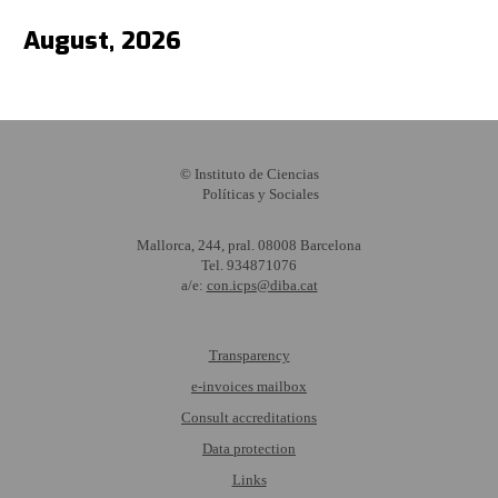
August, 2026
© Instituto de Ciencias
Políticas y Sociales
Mallorca, 244, pral. 08008 Barcelona
Tel. 934871076
a/e:
con.icps@diba.cat
Transparency
e-invoices mailbox
Consult accreditations
Data protection
Links