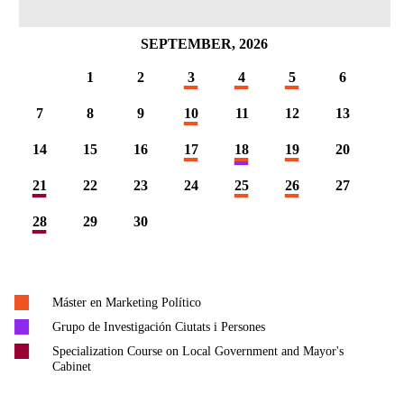
SEPTEMBER, 2026
1
2
3
4
5
6
7
8
9
10
11
12
13
14
15
16
17
18
19
20
21
22
23
24
25
26
27
28
29
30
Máster en Marketing Político
Grupo de Investigación Ciutats i Persones
Specialization Course on Local Government and Mayor's
Cabinet