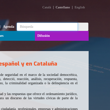
|
|
Català
Castellano
English
|
Agenda
nes
Difusión
 español y en Cataluña
 de seguridad en el marco de la sociedad democrética,
 detecció, reacción, análisis, recuperación, respuesta,
o, la criminalidad organizada o la delinqüencia en el
ad y las respuestas que ofrece el ordenamiento jurídico,
ra un discurso de las virtudes cívicas de parte de la
a ciudadanía, profesionales, empresas y administraciones