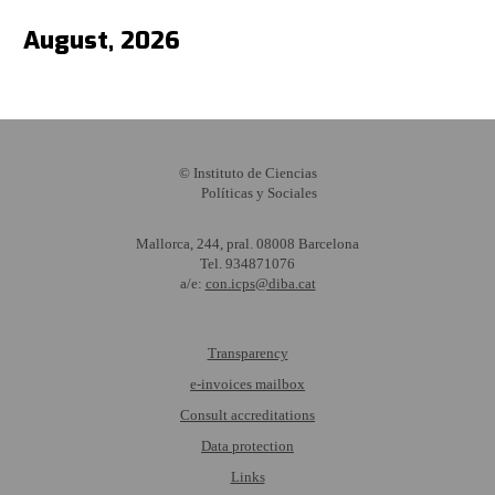
August, 2026
© Instituto de Ciencias
Políticas y Sociales
Mallorca, 244, pral. 08008 Barcelona
Tel. 934871076
a/e:
con.icps@diba.cat
Transparency
e-invoices mailbox
Consult accreditations
Data protection
Links