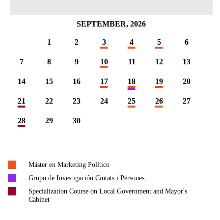
SEPTEMBER, 2026
1
2
3
4
5
6
7
8
9
10
11
12
13
14
15
16
17
18
19
20
21
22
23
24
25
26
27
28
29
30
Máster en Marketing Político
Grupo de Investigación Ciutats i Persones
Specialization Course on Local Government and Mayor's
Cabinet