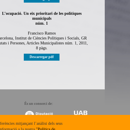
L’ocupació. Un eix prioritari de les polítiques
municipals
núm. 1
Francisco Ramos
rcelona, Institut de Ciències Polítiques i Socials, GR
utats i Persones, Articles Municipalistes núm. 1, 2011,
8 pàgs.
Descarregar pdf
És un consorci de:
ferències mitjançant l’anàlisi dels seus
informació a la nostra
"Política de