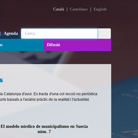
|
|
Català
Castellano
English
|
Agenda
ns
Difusió
s
 la Catalunya d'avui. Es tracta d'una col·lecció no periòdica
aixats a l'anàlisi pràctic de la realitat i l'actualitat.
El modelo nórdico de municipalismo en Suecia
núm. 7