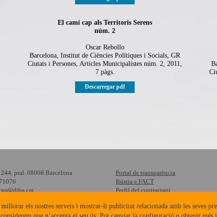
El camí cap als Territoris Serens
núm. 2
Oscar Rebollo
Barcelona, Institut de Ciències Polítiques i Socials, GR
Ciutats i Persones, Articles Municipalistes núm. 2, 2011,
Ba
7 pàgs.
Ci
Descarregar pdf
 244, pral. 08008 Barcelona
Portal de transparència
871076
Bústia e.FACT
cps@diba.cat
Perfil del contractant
Consulta d'acreditacions
 millorar els nostres serveis i mostrar-li publicitat relacionada amb les seves pre
Protecció de dades
 considerem que n’accepta el seu ús. Pot canviar la configuració o obtenir més 
Enllaços