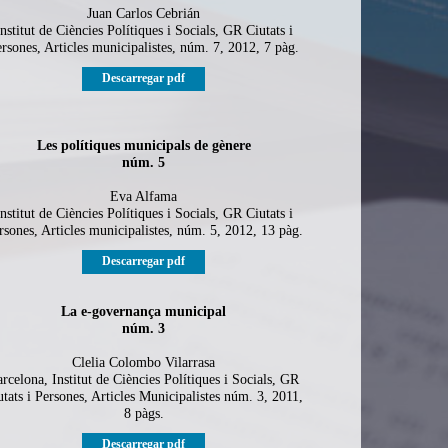
Juan Carlos Cebrián
nstitut de Ciències Polítiques i Socials, GR Ciutats i
rsones, Articles municipalistes, núm. 7, 2012, 7 pàg.
Descarregar pdf
Les polítiques municipals de gènere
núm. 5
Eva Alfama
nstitut de Ciències Polítiques i Socials, GR Ciutats i
rsones, Articles municipalistes, núm. 5, 2012, 13 pàg.
Descarregar pdf
La e-governança municipal
núm. 3
Clelia Colombo Vilarrasa
rcelona, Institut de Ciències Polítiques i Socials, GR
utats i Persones, Articles Municipalistes núm. 3, 2011,
8 pàgs.
Descarregar pdf