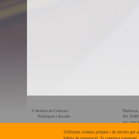
© Institut de Ciències
Mallorca,
Polítiques i Socials
Tel. 934
a/e:
con.i
Utilitzem cookies pròpies i de tercers per a
hàbits de navegació. Si continua navegant,