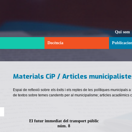
Qui som
Docència
Publicacio
Materials CiP / Articles municipaliste
Espai de reflexió sobre els èxits i els reptes de les polítiques municipals a
de textos sobre temes candents per al municipalisme; articles acadèmics curts b
El futur immediat del transport públic
núm. 8