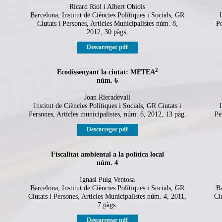
Ricard Riol i Albert Obiols
Barcelona, Institut de Ciències Polítiques i Socials, GR
I
Ciutats i Persones, Articles Municipalistes núm. 8,
Pe
2012, 30 pàgs.
Descarregar pdf
2
Ecodissenyant la ciutat: METEA
núm. 6
Joan Rieradevall
Institut de Ciències Polítiques i Socials, GR Ciutats i
I
Persones, Articles municipalistes, núm. 6, 2012, 13 pàg.
Pe
Descarregar pdf
Fiscalitat ambiental a la política local
núm. 4
Ignasi Puig Ventosa
Barcelona, Institut de Ciències Polítiques i Socials, GR
Ba
Ciutats i Persones, Articles Municipalistes núm. 4, 2011,
Ci
7 pàgs.
Descarregar pdf