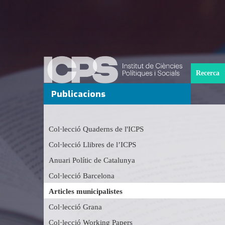
Recerca
Publicacions
Col·lecció Quaderns de l'ICPS
Col·lecció Llibres de l’ICPS
Anuari Polític de Catalunya
Col·lecció Barcelona
Articles municipalistes
Col·lecció Grana
Col·lecció Working Papers