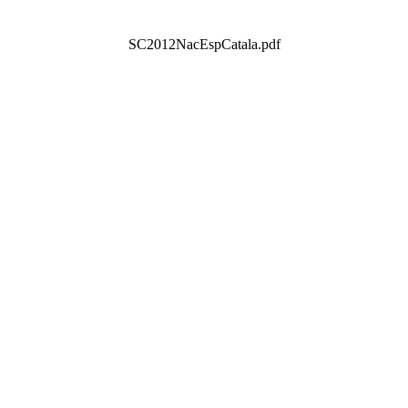
SC2012NacEspCatala.pdf